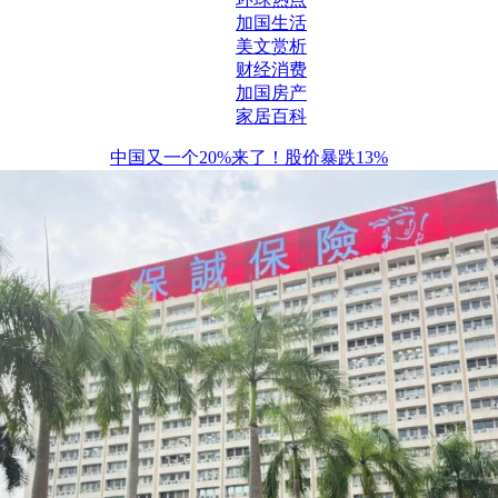
加国生活
美文赏析
财经消费
加国房产
家居百科
中国又一个20%来了！股价暴跌13%