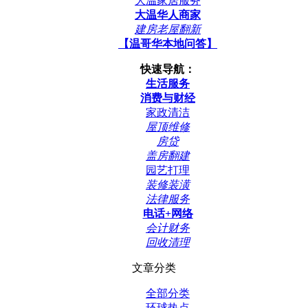
大温家居服务
大温华人商家
建房老屋翻新
【温哥华本地问答】
快速导航：
生活服务
消费与财经
家政清洁
屋顶维修
房贷
盖房翻建
园艺打理
装修装潢
法律服务
电话+网络
会计财务
回收清理
文章分类
全部分类
环球热点